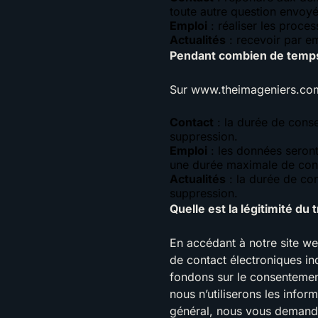
toute autre question envoyée
Emploi
: réaliser les proces
Actualités
: recevoir par em
Pendant combien de temps
Sur
www.theimageniers.co
Contact
: la durée de conse
suppression.
Emploi
: les données seront
une durée maximale de conse
Actualités
: la durée de con
suppression.
Quelle est la légitimité d
En accédant à notre site w
de contact électroniques in
fondons sur le consentement
nous n’utiliserons les infor
général, nous vous demander