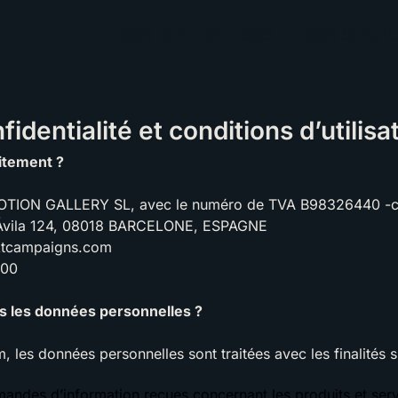
NOS RÉALISATIONS
NOS SERVI
fidentialité et conditions d’utilisa
itement ?
: EMOTION GALLERY SL, avec le numéro de TVA B98326440 -
r Ávila 124, 08018 BARCELONE, ESPAGNE
ktcampaigns.com
500
us les données personnelles ?
m
, les données personnelles sont traitées avec les finalités s
andes d’information reçues concernant les produits et serv