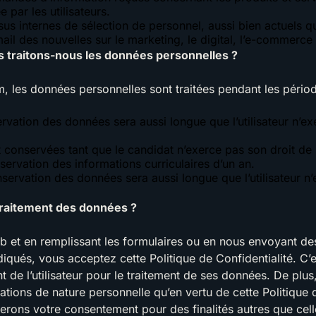
 par les utilisateurs.
sus internes de sélection de personnel, aussi bien actuels qu
ail des nouvelles sur le marketing, le digital, l’e-commerce 
 traitons-nous les données personnelles ?
m
, les données personnelles sont traitées pendant les périod
rvation des données sera aussi longue que l’utilisateur n’ex
 conservées tant que le candidat n’exerce pas son droit de
rvation des informations curriculaires d’un an.
servation des données sera aussi longue que l’utilisateur n
u traitement des données ?
eb et en remplissant les formulaires ou en nous envoyant d
diqués, vous acceptez cette Politique de Confidentialité. C
 de l’utilisateur pour le traitement de ses données. De plu
mations de nature personnelle qu’en vertu de cette Politique d
ons votre consentement pour des finalités autres que cell