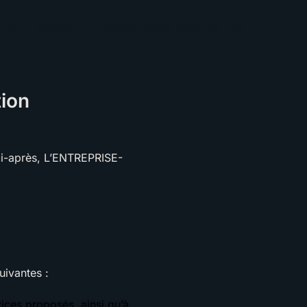
CES
ÉQUIPE
NOUS CONTACTER
FR
tion
ci-après, L’ENTREPRISE-
uivantes :
ices proposés, ainsi qu’à