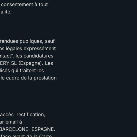
e consentement à tout
lité.
 rendues publiques, sauf
ions légales expressément
ntact”, les candidatures
LERY SL (Espagne). Les
és qui traitent les
e cadre de la prestation
ccès, rectification,
ar email à
018 BARCELONE, ESPAGNE.
 face avant de la Carte