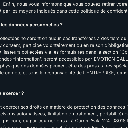
s. Enfin, nous vous informons que vous pouvez retirer votr
par les moyens indiqués dans cette politique de confidentia
 les données personnelles ?
llectées ne seront en aucun cas transférées à des tiers ou
r y consent, participe volontairement ou en raison d’obligat
ilisateurs collectées via les formulaires dans la section “Co
mandes “Information”, seront accessibles par EMOTION GAL
physique des données peuvent être des prestataires spécialis
e compte et sous la responsabilité de L’ENTREPRISE, dans l
s exercer ?
exercer ses droits en matière de protection des données (a
isions automatisées, limitation du traitement, portabilité) p
aigns.com
, ou par courrier postal à Carrer Ávila 124, 08
 fournie pour prouver l’identité du demandeur (copie de la