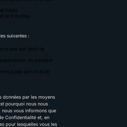
e futurs.
et le branding.
es suivantes :
erce pas son droit de
 suppression, ou pendant
’exerce pas son droit de
es données par les moyens
’est pourquoi nous nous
s, nous vous informons que
e Confidentialité et, en
es pour lesquelles vous les